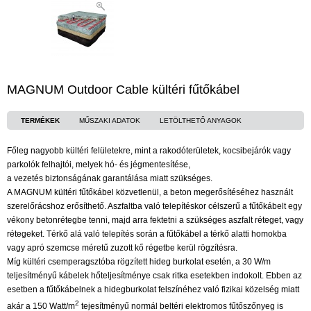
MAGNUM Outdoor Cable kültéri fűtőkábel
TERMÉKEK
MŰSZAKI ADATOK
LETÖLTHETŐ ANYAGOK
Főleg nagyobb kültéri felületekre, mint a rakodóterületek, kocsibejárók vagy
parkolók felhajtói, melyek hó- és jégmentesítése,
a vezetés biztonságának garantálása miatt szükséges.
A MAGNUM kültéri fűtőkábel közvetlenül, a beton megerősítéséhez használt
szerelőrácshoz erősíthető. Aszfaltba való telepítéskor célszerű a fűtőkábelt egy
vékony betonrétegbe tenni, majd arra fektetni a szükséges aszfalt réteget, vagy
rétegeket. Térkő alá való telepítés során a fűtőkábel a térkő alatti homokba
vagy apró szemcse méretű zuzott kő régetbe kerül rögzítésra.
Míg kültéri csemperagsztóba rögzített hideg burkolat esetén, a 30 W/m
teljesítményű kábelek hőteljesítménye csak ritka esetekben indokolt. Ebben az
esetben a fűtőkábelnek a hidegburkolat felszínéhez való fizikai közelség miatt
2
akár a 150 Watt/m
tejesítményű normál beltéri elektromos fűtőszőnyeg is