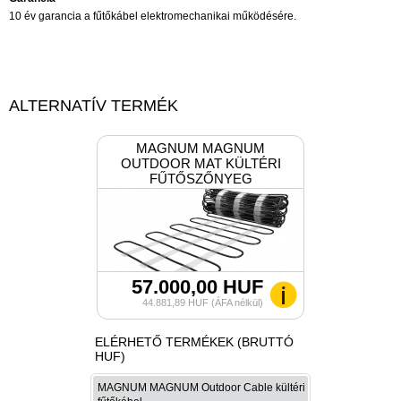
10 év garancia a fűtőkábel elektromechanikai működésére.
ALTERNATÍV TERMÉK
MAGNUM MAGNUM
OUTDOOR MAT KÜLTÉRI
FŰTŐSZŐNYEG
57.000,00 HUF
44.881,89 HUF (ÁFA nélkül)
ELÉRHETŐ TERMÉKEK (BRUTTÓ
HUF)
MAGNUM MAGNUM Outdoor Cable kültéri