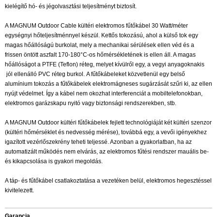
kielégítő hó- és jégolvasztási teljesítményt biztosít.
A MAGNUM Outdoor Cable kültéri elektromos fűtőkábel 30 Watt/méter
egységnyi hőteljesítménnyel készül. Kettős tokozású, ahol a külső tok egy
magas hőállóságú burkolat, mely a mechanikai sérülések ellen véd és a
frissen öntött aszfalt 170-180°C-os hőmérsékletének is ellen áll. A magas
hőállóságot a PTFE (Teflon) réteg, melyet kívülről egy, a vegyi anyagoknakis
jól ellenálló PVC réteg burkol. A fűtőkábeleket közvetlenül egy belső
alumínium tokozás a fűtőkábelek elektromágneses sugárzását szűri ki, az ellen
nyújt védelmet. Így a kábel nem okozhat interferenciát a mobiltelefonokban,
elektromos garázskapu nyitó vagy biztonsági rendszerekben, stb.
A MAGNUM Outdoor kültéri fűtőkábelek fejlett technológiáját két kültéri szenzor
(kültéri hőmérséklet és nedvesség mérése), továbbá egy, a vevői igényekhez
igazított vezérlőszekrény teheti teljessé. Azonban a gyakorlatban, ha az
automatizált működés nem elvárás, az elektromos fűtési rendszer mauális be-
és kikapcsolása is gyakori megoldás.
A táp- és fűtőkábel csatlakoztatása a vezetéken belül, elektromos hegesztéssel
kivitelezett.
Garancia