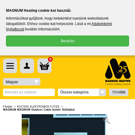
MAGNUM Heating cookie-kat használ.
Információkat gyűjtünk, hogy betekintést nyerjünk weboldalunk
látogatóiból. Ehhez cookie-kat helyezünk. Lásd a mi
Adatvédelmi
Nyilatkozat
további információért.
Bezárás
0
Magyar
Összes kategória
TOVÁBB
Főoldal
>
KÜLTÉRI ELEKTROMOS FŰTÉS
>
MAGNUM MAGNUM Outdoor Cable kültéri fűtőkábel