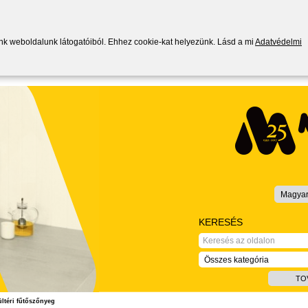
ünk weboldalunk látogatóiból. Ehhez cookie-kat helyezünk. Lásd a mi
Adatvédelmi
Magya
KERESÉS
Összes kategória
TO
éri fűtőszőnyeg