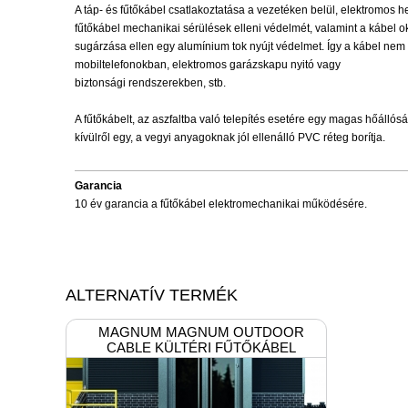
A táp- és fűtőkábel csatlakoztatása a vezetéken belül, elektromos he
fűtőkábel mechanikai sérülések elleni védelmét, valamint a kábel 
sugárzása ellen egy alumínium tok nyújt védelmet. Így a kábel nem 
mobiltelefonokban, elektromos garázskapu nyitó vagy
biztonsági rendszerekben, stb.
A fűtőkábelt, az aszfaltba való telepítés esetére egy magas hőállós
kívülről egy, a vegyi anyagoknak jól ellenálló PVC réteg borítja.
Garancia
10 év garancia a fűtőkábel elektromechanikai működésére.
ALTERNATÍV TERMÉK
MAGNUM MAGNUM OUTDOOR
CABLE KÜLTÉRI FŰTŐKÁBEL