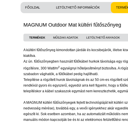
FŐOLDAL
LETÖLTHETŐ INFORMÁCIÓK
TERMÉ
MAGNUM Outdoor Mat kültéri fűtőszőnyeg
TERMÉKEK
MŰSZAKI ADATOK
LETÖLTHETŐ ANYAGOK
A kültéri fűtőszőnyeg kimondottan járdák és kocsibejárók, illetve kiseb
kiakítva.
Az ún. fűtőszőnyegben használt fűtőkábel hurkok távolsága egy rögz
2
rögzítésre, 300 Watt/m
egységnyi hőteljesítményt biztosítva. A rög
szabadon vághatók, a fűtőkábel pedig hajlítható.
Telepítése a rögzített hurok távolságnak és az 50 cm-es rögzített 
rendkívül gyors és egyszerű, egyedül arra kell figyelni, hogy a fűt
telepítéskor a kábel szakaszok egymást nem keresztezhetik, egymá
A MAGNUM kültéri fűtőszőnyegek fejlett technológiáját két kültéri sz
nedvesség mérése), továbbá egy, a vevői igényekhez akár egyedileg
egészíti ki. Sok esetben azomban, ha az automatizált működés nem 
manuális módon kapcsolják be és ki az elektromos felületfűtési rend