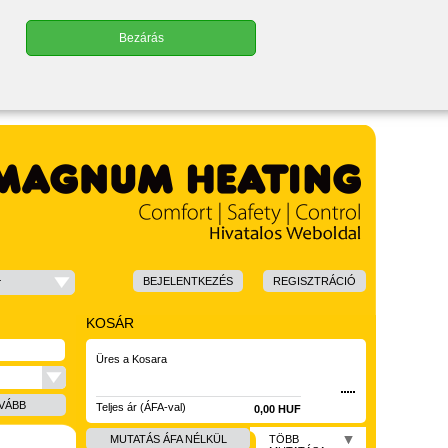
Bezárás
BEJELENTKEZÉS
REGISZTRÁCIÓ
r
KOSÁR
Üres a Kosara
VÁBB
Teljes ár (ÁFA-val)
0,00 HUF
MUTATÁS ÁFA NÉLKÜL
TÖBB