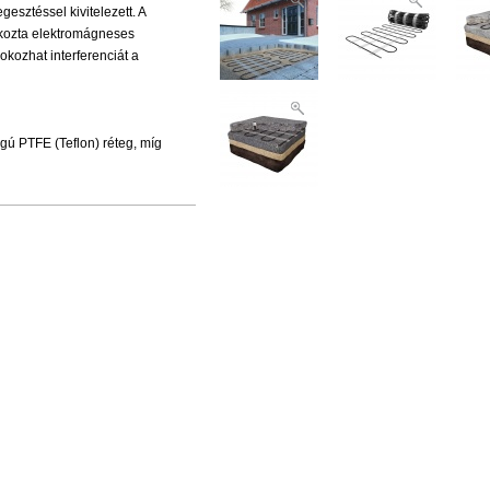
gesztéssel kivitelezett. A
okozta elektromágneses
okozhat interferenciát a
ágú PTFE (Teflon) réteg, míg