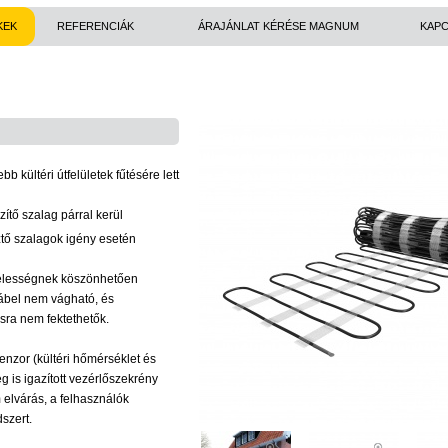
KEK
REFERENCIÁK
ÁRAJÁNLAT KÉRÉSE MAGNUM
KAPC
b kültéri útfelületek fűtésére lett
ítő szalag párral kerül
íztő szalagok igény esetén
szélességnek köszönhetően
őkábel nem vágható, és
sra nem fektethetők.
enzor (kültéri hőmérséklet és
 is igazított vezérlőszekrény
elvárás, a felhasználók
szert.