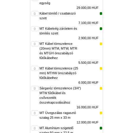
egység
29.000,00 HUF
Kábel tömítő / csatlakozó
szett
7.100,00 HUF
MT Kábelvég záróelem és
tömítés szett
2.900,00 HUF
MT Kábel tömszelence
(20mm) MTM, MTW, MTR
és MTGH önszabályzó
fűtőkábelhez
5.500,00 HUF
MT Kábel tömszelence (25
mm) MTHW önszabályzó
fűtőkábelhez
6.000,00 HUF
Sárgaréz tömszelence (3/4”)
MTW fűtőkábel és
csővezeték
összekapcsolásához
16.000,00 HUF
MT Üvegszálas ragasztó
szalag 25 mm x 33 m
12.000,00 HUF
MT Alumínium szigetelő
szalag 50 mm x 22,5 m