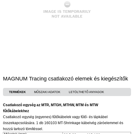
MAGNUM Tracing csatlakozó elemek és kiegészítők
TERMÉKEK
MŰSZAKI ADATOK
LETÖLTHETŐ ANYAGOK
Csatlakozó egység az MTR, MTGH, MTHW, MTM és MTW
fűtőkábelekhez
Csatlakozó egység (egyenes) fűtőkábelek vagy fűtő- és tápkábel
összekapcsolására. 1 db 160103 MT-Shrinkage kábelvég záróelemmel és
hozzá tartozó tömítéssel.