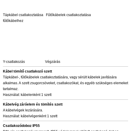
Tápkábel csatlakoztatása Fűtőkábelek csatlakoztatása
fűtőkábelhez
Y-csatlakozás Végzárás
Kábel tömítő csatlakozó szett
Tápkábel-, fűtőkábelek csatlakoztatására, vagy sérült kábelek javítására
alkalmas. A szett zsugorcsöveket, csatlakozókat, és egyéb szükséges elemeket
tartalmaz.
Használat: kábelenként 1 szett
Kábelvég záróelem és tömítés szett
A kábelvégek lezárására.
Használat: kábelvégenként 1 szett
Csatlakozódoboz IP55