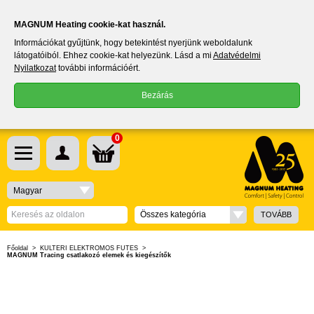
MAGNUM Heating cookie-kat használ.
Információkat gyűjtünk, hogy betekintést nyerjünk weboldalunk
látogatóiból. Ehhez cookie-kat helyezünk. Lásd a mi
Adatvédelmi
Nyilatkozat
további információért.
Bezárás
0
Magyar
Összes kategória
TOVÁBB
Főoldal
>
KÜLTÉRI ELEKTROMOS FŰTÉS
>
MAGNUM Tracing csatlakozó elemek és kiegészítők