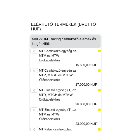
ELÉRHETŐ TERMÉKEK (BRUTTÓ
HUF)
MAGNUM Tracing csatlakozó elemek és
kiegészítők
MT Csatlakozó egység az
MTM és MTW
fűtőkábelekhez
15.500,00 HUF
MT Csatlakozó egység az
MTR, MTGH és MTHW
fűtőkábelekhez
17.000,00 HUF
MT Elosztó egység (T) az
MTR, MTGH és MTHW
fűtőkábelekhez
26.000,00 HUF
MT Elosztó egység (T) az
MTM és MTW
fűtőkábelekhez
23.000,00 HUF
MT Kábel csatlakoztató