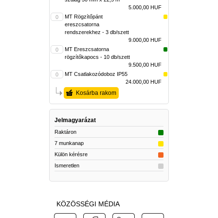
5.000,00 HUF
MT Rögzítőpánt
ereszcsatorna
rendszerekhez - 3 db/szett
9.000,00 HUF
MT Ereszcsatorna
rögzítőkapocs - 10 db/szett
9.500,00 HUF
MT Csatlakozódoboz IP55
24.000,00 HUF
Kosárba rakom
Jelmagyarázat
Raktáron
7 munkanap
Külön kérésre
Ismeretlen
KÖZÖSSÉGI MÉDIA