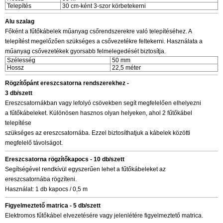
Telepítés
30 cm-ként 3-szor körbetekerni
Alu szalag
Főként a fűtőkábelek műanyag csőrendszerekre való telepítéséhez. A
telepítést megelőzően szükséges a csővezetékre feltekerni. Használata a
műanyag csővezetékek gyorsabb felmelegedését biztosítja.
Szélesség
50 mm
Hossz
22,5 méter
Rögzítőpánt ereszcsatorna rendszerekhez -
3 db/szett
Ereszcsatornákban vagy lefolyó csövekben segít megfelelően elhelyezni
a fűtőkábeleket. Különösen hasznos olyan helyeken, ahol 2 fűtőkábel
telepítése
szükséges az ereszcsatornába. Ezzel biztosíthatjuk a kábelek közötti
megfelelő távolságot.
Ereszcsatorna rögzítőkapocs - 10 db/szett
Segítségével rendkívül egyszerűen lehet a fűtőkábeleket az
ereszcsatornába rögzíteni.
Használat: 1 db kapocs / 0,5 m
Figyelmeztető matrica - 5 db/szett
Elektromos fűtőkábel elvezetésére vagy jelenlétére figyelmeztető matrica.