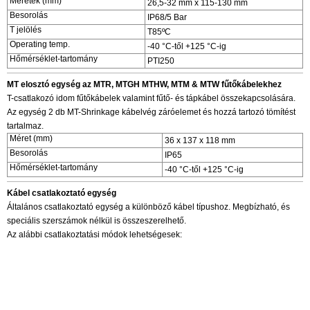
Méretek (mm)
26,5-32 mm x 115-130 mm
Besorolás
IP68/5 Bar
T jelölés
T85ºC
Operating temp.
-40 °C-től +125 °C-ig
Hőmérséklet-tartomány
PTI250
MT elosztó egység az MTR, MTGH MTHW, MTM & MTW fűtőkábelekhez
T-csatlakozó idom fűtőkábelek valamint fűtő- és tápkábel összekapcsolására.
Az egység 2 db MT-Shrinkage kábelvég záróelemet és hozzá tartozó tömítést
tartalmaz.
Méret (mm)
36 x 137 x 118 mm
Besorolás
IP65
Hőmérséklet-tartomány
-40 °C-től +125 °C-ig
Kábel csatlakoztató egység
Általános csatlakoztató egység a különböző kábel típushoz. Megbízható, és
speciális szerszámok nélkül is összeszerelhető.
Az alábbi csatlakoztatási módok lehetségesek: