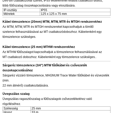
DIN-sín csatlakozóval szerelt, IP55 védelemmel ellátott csatlakozó doboz,
több fűtőszalag összekapcsolására vagy elosztására.
IP-osztály
IP55
Méretek
125 x 125 x 75 mm
Kábel tömszelence (20mm) MTM, MTW, MTR és MTGH rendszerekhez
Az MTM, MTW, MTR és MTGH rendszereket kapcsolhatjuk a tömítő
szelence felhasználásával az MT csatlakozódobozhoz. Kábelenként egy
tömszelence szükséges.
Kábel tömszelence (25 mm) MTHW rendszerekhez
Az MTHW fűtőszalagot kapcsolhatjuk a tömszelence felhasználásával az
MT csatlakozó dobozhoz. Kábelenként egy tömszelence szükséges..
Sárgaréz tömszelence (3/4”) MTW fűtőkábel és csővezeték
összekapcsolásához
Sárgaréz vízzáró tömszelence, MAGNUM Trace Water fűtőkábel és vízvezeték
(min.
22 mm átmérő) csatlakoztatására.
Üvegszálas szalag
Üvegszálas ragasztószalag a fűtőszalagok csővezetékekhez való
rögzítéséhez.
Szélesség
25 mm
Hossz
33 m